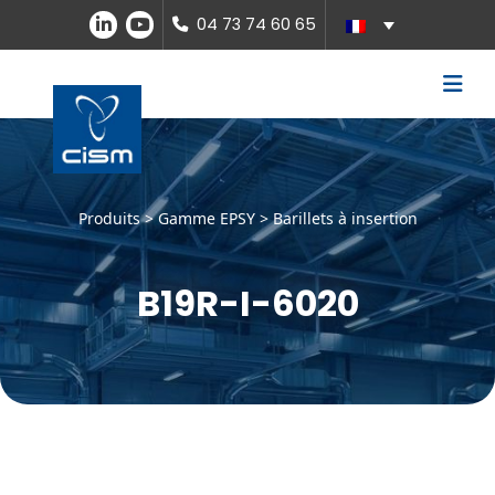
04 73 74 60 65
Produits >
Gamme EPSY
>
Barillets à insertion
B19R-I-6020