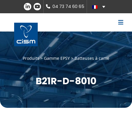
04 73 74 60 65
Produits >
Gamme EPSY
>
Batteuses à came
B21R-D-8010